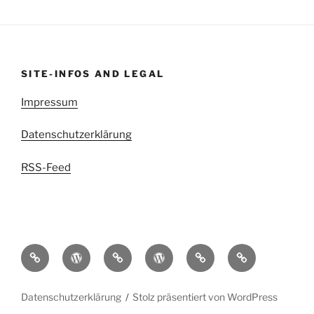
SITE-INFOS AND LEGAL
Impressum
Datenschutzerklärung
RSS-Feed
kettenritzel.cc
Griesgram999
Mit
EDIGIXXER
Blindschleiche.CH
RedSpade
der
Bolt
Datenschutzerklärung
Stolz präsentiert von WordPress
durch