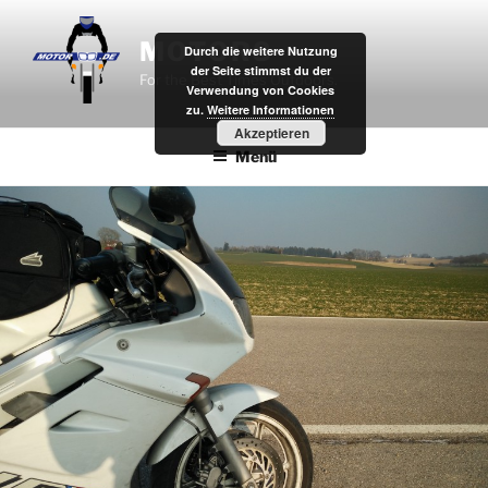
Zum
Inhalt
MOTOR8
Durch die weitere Nutzung
springen
der Seite stimmst du der
For the Best Times Outdoors.
Verwendung von Cookies
zu.
Weitere Informationen
Akzeptieren
Menü