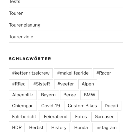
Tests
Touren
Tourenplanung
Tourenziele
SCHLAGWÖRTER
#kettenritzelcrew
#makelifearide
#Racer
#RRed
#SisteR
#veefer
Alpen
Alpenblitz
Bayern
Berge
BMW
Chiemgau
Covid-19
Custom Bikes
Ducati
Fahrbericht
Feierabend
Fotos
Gardasee
HDR
Herbst
History
Honda
Instagram