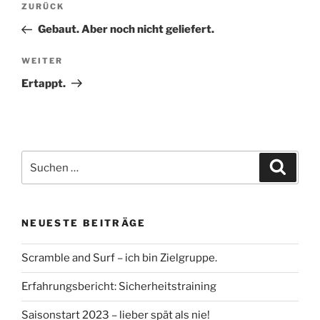
Vorheriger
ZURÜCK
Beitrag
Gebaut. Aber noch nicht geliefert.
Nächster
WEITER
Beitrag
Ertappt.
Suche
Suche
nach:
NEUESTE BEITRÄGE
Scramble and Surf – ich bin Zielgruppe.
Erfahrungsbericht: Sicherheitstraining
Saisonstart 2023 – lieber spät als nie!