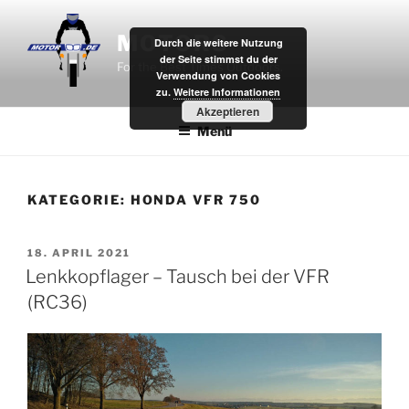
Zum
Inhalt
MOTOR8
Durch die weitere Nutzung
springen
der Seite stimmst du der
For the Best Times Outdoors.
Verwendung von Cookies
zu.
Weitere Informationen
Akzeptieren
Menü
KATEGORIE:
HONDA VFR 750
VERÖFFENTLICHT
18. APRIL 2021
AM
Lenkkopflager – Tausch bei der VFR
(RC36)