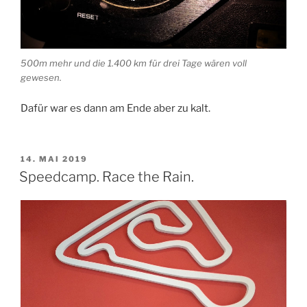
500m mehr und die 1.400 km für drei Tage wären voll
gewesen.
Dafür war es dann am Ende aber zu kalt.
VERÖFFENTLICHT
14. MAI 2019
AM
Speedcamp. Race the Rain.