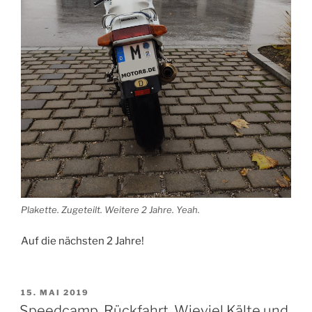
Plakette. Zugeteilt. Weitere 2 Jahre. Yeah.
Auf die nächsten 2 Jahre!
VERÖFFENTLICHT
15. MAI 2019
AM
Speedcamp. Rückfahrt. Wieviel Kälte und