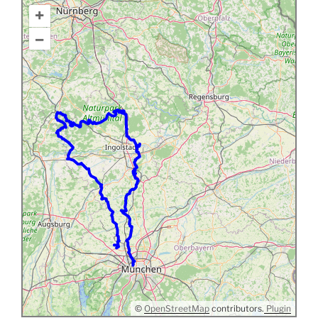
+
–
©
OpenStreetMap
contributors.
Plugin