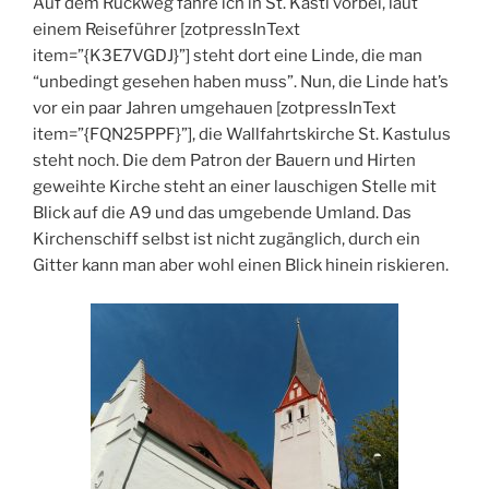
Auf dem Rückweg fahre ich in St. Kastl vorbei, laut
einem Reiseführer [zotpressInText
item=”{K3E7VGDJ}”] steht dort eine Linde, die man
“unbedingt gesehen haben muss”. Nun, die Linde hat’s
vor ein paar Jahren umgehauen [zotpressInText
item=”{FQN25PPF}”], die Wallfahrtskirche St. Kastulus
steht noch. Die dem Patron der Bauern und Hirten
geweihte Kirche steht an einer lauschigen Stelle mit
Blick auf die A9 und das umgebende Umland. Das
Kirchenschiff selbst ist nicht zugänglich, durch ein
Gitter kann man aber wohl einen Blick hinein riskieren.