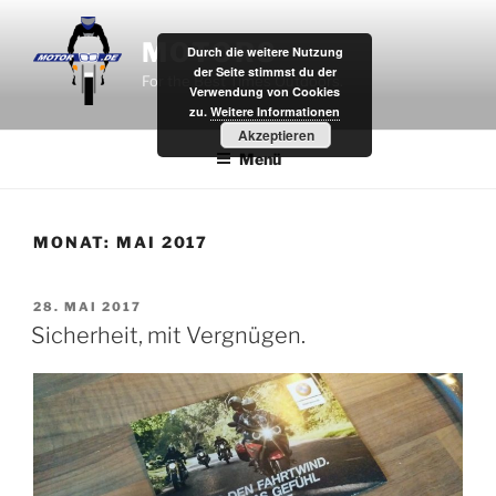
Zum
Inhalt
MOTOR8
Durch die weitere Nutzung
springen
der Seite stimmst du der
For the Best Times Outdoors.
Verwendung von Cookies
zu.
Weitere Informationen
Akzeptieren
Menü
MONAT:
MAI 2017
VERÖFFENTLICHT
28. MAI 2017
AM
Sicherheit, mit Vergnügen.