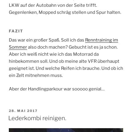
LKW auf der Autobahn von der Seite trifft.
Gegenlenken, Mopped schräg stellen und Spur halten.
FAZIT
Das war ein großer Spaß. Soll ich das
Renntraining im
Sommer
also doch machen? Gebucht ist es ja schon.
Aber ich weiß nicht wie ich das Motorrad da
hinbekommen soll. Und ob meine alte VFR überhaupt
geeignet ist. Und welche Reifen ich brauche. Und ob ich
ein Zelt mitnehmen muss.
Aber der Handlingparkour war sooooo genial…
VERÖFFENTLICHT
28. MAI 2017
AM
Lederkombi reinigen.