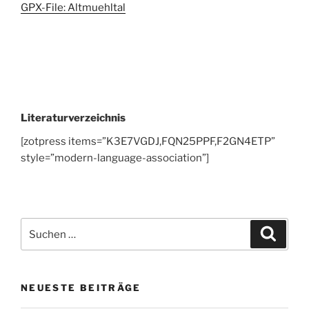
GPX-File: Altmuehltal
Literaturverzeichnis
[zotpress items=”K3E7VGDJ,FQN25PPF,F2GN4ETP”
style=”modern-language-association”]
Suche
Suche
nach:
NEUESTE BEITRÄGE