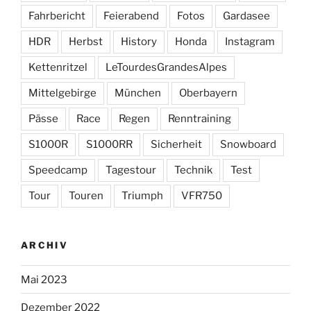
Fahrbericht
Feierabend
Fotos
Gardasee
HDR
Herbst
History
Honda
Instagram
Kettenritzel
LeTourdesGrandesAlpes
Mittelgebirge
München
Oberbayern
Pässe
Race
Regen
Renntraining
S1000R
S1000RR
Sicherheit
Snowboard
Speedcamp
Tagestour
Technik
Test
Tour
Touren
Triumph
VFR750
ARCHIV
Mai 2023
Dezember 2022