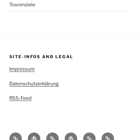
Tourenziele
SITE-INFOS AND LEGAL
Impressum
Datenschutzerklärung
RSS-Feed
kettenritzel.cc
Griesgram999
Mit
EDIGIXXER
Blindschleiche.CH
RedSpade