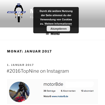
Zum
Inhalt
MOTOR8
Durch die weitere Nutzung
springen
der Seite stimmst du der
For the Best Times Outdoors.
Verwendung von Cookies
zu.
Weitere Informationen
Akzeptieren
Menü
MONAT:
JANUAR 2017
VERÖFFENTLICHT
1. JANUAR 2017
AM
#2016TopNine on Instagram