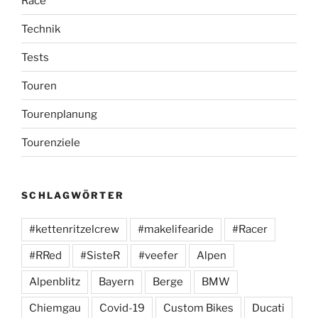
Race
Technik
Tests
Touren
Tourenplanung
Tourenziele
SCHLAGWÖRTER
#kettenritzelcrew
#makelifearide
#Racer
#RRed
#SisteR
#veefer
Alpen
Alpenblitz
Bayern
Berge
BMW
Chiemgau
Covid-19
Custom Bikes
Ducati