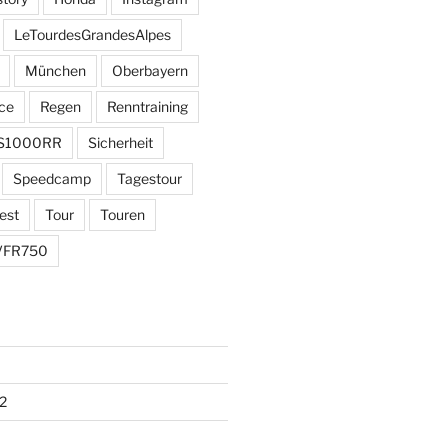
LeTourdesGrandesAlpes
München
Oberbayern
ce
Regen
Renntraining
S1000RR
Sicherheit
Speedcamp
Tagestour
est
Tour
Touren
VFR750
2