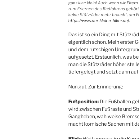
ganz klar: Nein! Auch wenn wir Elter
zum Erlernen des Radfahrens gehörte 
keine Stützräder mehr braucht, um Fa
https://www.der-kleine-biker.de
).
Das ist so ein Ding mit Stützrä
eigentlich schon. Mein erster 
und dem rutschigen Untergrund.
aufgesetzt. Erstaunlich, was b
man die Stützräder höher stelle
tiefergelegt und setzt dann au
Nun gut. Zur Erinnerung:
Fußposition:
Die Fußballen ge
wird zwischen Fußraste und Str
Gangheben, wahlweise Bremse
macht komische Sachen mit de
Blick:
Weit vorraus, in die Kur