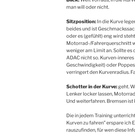
man will oder nicht.
Sitzposition:
In die Kurve leg
beides und ist Geschmackssach
oder es (gefühlt) eng wird steh
Motorrad-/Fahrerquerschnitt wir
weniger am Limit an. Sollte es
ADAC nicht so. Kurven-inneres
Geschwindigkeit) oder Poppes 
verringert den Kurvenradius. F
Schotter in der Kurve:
geht. W
Lenker locker lassen, Motorrad
Und weiterfahren. Bremsen ist 
Die in jedem Training unterric
Kurven zu fahren” erspare ich 
rauszufinden, für wen diese Inf