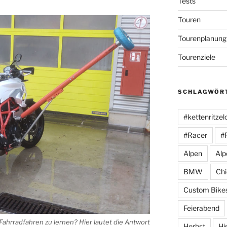
Tests
Touren
Tourenplanung
Tourenziele
SCHLAGWÖR
#kettenritzel
#Racer
#
Alpen
Alp
BMW
Ch
Custom Bike
Feierabend
 Fahrradfahren zu lernen? Hier lautet die Antwort
Herbst
Hi