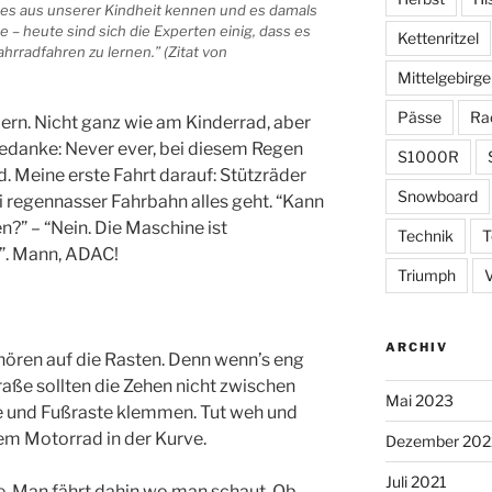
n es aus unserer Kindheit kennen und es damals
– heute sind sich die Experten einig, dass es
Kettenritzel
hrradfahren zu lernen.” (Zitat von
Mittelgebirge
Pässe
Ra
dern. Nicht ganz wie am Kinderrad, aber
Gedanke: Never ever, bei diesem Regen
S1000R
 Meine erste Fahrt darauf: Stützräder
Snowboard
ei regennasser Fahrbahn alles geht. “Kann
n?” – “Nein. Die Maschine ist
Technik
T
f”. Mann, ADAC!
Triumph
ARCHIV
hören auf die Rasten. Denn wenn’s eng
aße sollten die Zehen nicht zwischen
Mai 2023
 und Fußraste klemmen. Tut weh und
m Motorrad in der Kurve.
Dezember 202
Juli 2021
ve. Man fährt dahin wo man schaut. Ob