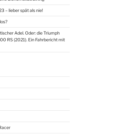
 – lieber spät als nie!
los?
itischer Adel. Oder: die Triumph
00 RS (2021). Ein Fahrbericht mit
Racer