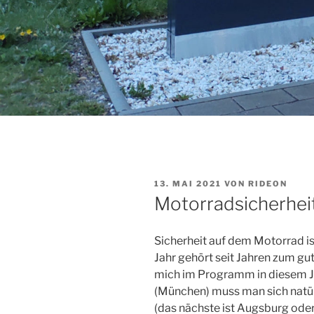
VERÖFFENTLICHT
13. MAI 2021
VON
RIDEON
AM
Motorradsicherheit
Sicherheit auf dem Motorrad ist
Jahr gehört seit Jahren zum g
mich im Programm in diesem 
(München) muss man sich natür
(das nächste ist Augsburg ode