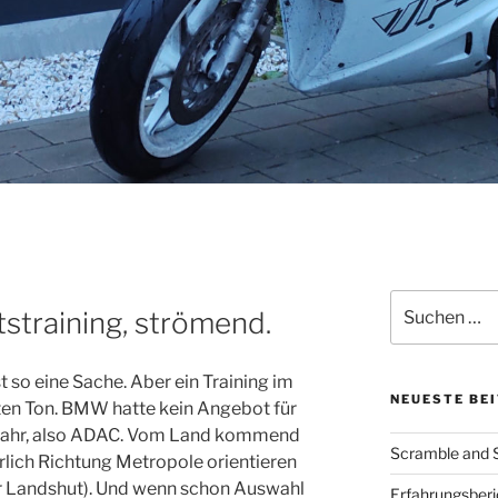
Suche
straining, strömend.
nach:
 so eine Sache. Aber ein Training im
NEUESTE BE
uten Ton. BMW hatte kein Angebot für
Jahr, also ADAC. Vom Land kommend
Scramble and Su
lich Richtung Metropole orientieren
r Landshut). Und wenn schon Auswahl
Erfahrungsberic