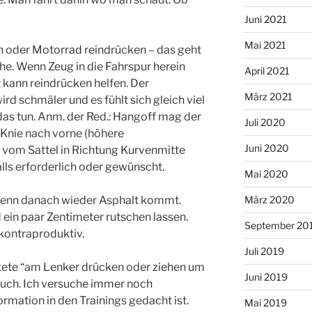
Juni 2021
Mai 2021
en oder Motorrad reindrücken – das geht
e. Wenn Zeug in die Fahrspur herein
April 2021
t kann reindrücken helfen. Der
März 2021
d schmäler und es fühlt sich gleich viel
 das tun. Anm. der Red.: Hangoff mag der
Juli 2020
 Knie nach vorne (höhere
Juni 2020
vom Sattel in Richtung Kurvenmitte
alls erforderlich oder gewünscht.
Mai 2020
enn danach wieder Asphalt kommt.
März 2020
 ein paar Zentimeter rutschen lassen.
September 20
kontraproduktiv.
Juli 2019
htete “am Lenker drücken oder ziehen um
Juni 2019
Euch. Ich versuche immer noch
ormation in den Trainings gedacht ist.
Mai 2019