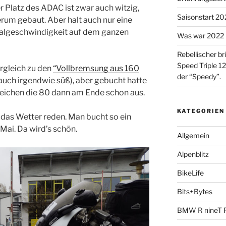
 Platz des ADAC ist zwar auch witzig,
Saisonstart 2023
rum gebaut. Aber halt auch nur eine
algeschwindigkeit auf dem ganzen
Was war 2022 
Rebellischer br
Speed Triple 12
rgleich zu den
“Vollbremsung aus 160
der “Speedy”.
ch irgendwie süß), aber gebucht hatte
 reichen die 80 dann am Ende schon aus.
KATEGORIEN
 das Wetter reden. Man bucht so ein
Mai. Da wird’s schön.
Allgemein
Alpenblitz
BikeLife
Bits+Bytes
BMW R nineT 