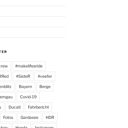
TER
crew
#makelifearide
RRed
#SisteR
#veefer
enblitz
Bayern
Berge
iemgau
Covid-19
s
Ducati
Fahrbericht
Fotos
Gardasee
HDR
story
Honda
Instagram