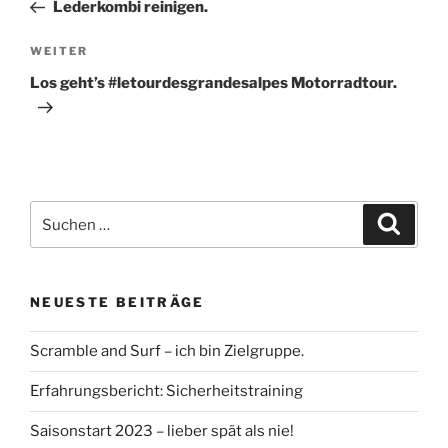
Beitrag
Lederkombi reinigen.
Nächster
WEITER
Beitrag
Los geht’s #letourdesgrandesalpes Motorradtour.
Suche
Suche
nach:
NEUESTE BEITRÄGE
Scramble and Surf – ich bin Zielgruppe.
Erfahrungsbericht: Sicherheitstraining
Saisonstart 2023 – lieber spät als nie!