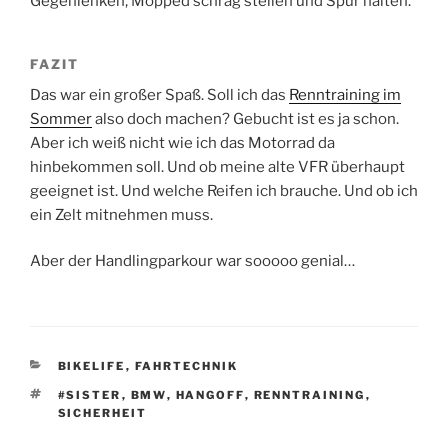
Gegenlenken, Mopped schräg stellen und Spur halten.
FAZIT
Das war ein großer Spaß. Soll ich das
Renntraining im
Sommer
also doch machen? Gebucht ist es ja schon.
Aber ich weiß nicht wie ich das Motorrad da
hinbekommen soll. Und ob meine alte VFR überhaupt
geeignet ist. Und welche Reifen ich brauche. Und ob ich
ein Zelt mitnehmen muss.
Aber der Handlingparkour war sooooo genial…
KATEGORIEN
BIKELIFE
,
FAHRTECHNIK
SCHLAGWÖRTER
#SISTER
,
BMW
,
HANGOFF
,
RENNTRAINING
,
SICHERHEIT