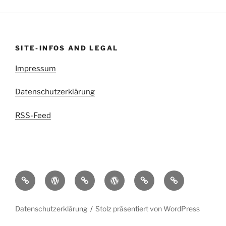
SITE-INFOS AND LEGAL
Impressum
Datenschutzerklärung
RSS-Feed
kettenritzel.cc
Griesgram999
Mit
EDIGIXXER
Blindschleiche.CH
RedSpade
der
Bolt
Datenschutzerklärung
Stolz präsentiert von WordPress
durch