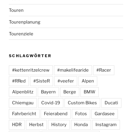
Touren
Tourenplanung
Tourenziele
SCHLAGWÖRTER
#kettenritzelcrew
#makelifearide
#Racer
#RRed
#SisteR
#veefer
Alpen
Alpenblitz
Bayern
Berge
BMW
Chiemgau
Covid-19
Custom Bikes
Ducati
Fahrbericht
Feierabend
Fotos
Gardasee
HDR
Herbst
History
Honda
Instagram