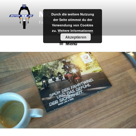
Zum
Inhalt
MOTOR8
Durch die weitere Nutzung
springen
der Seite stimmst du der
For the Best Times Outdoors.
Verwendung von Cookies
zu.
Weitere Informationen
Akzeptieren
Menü