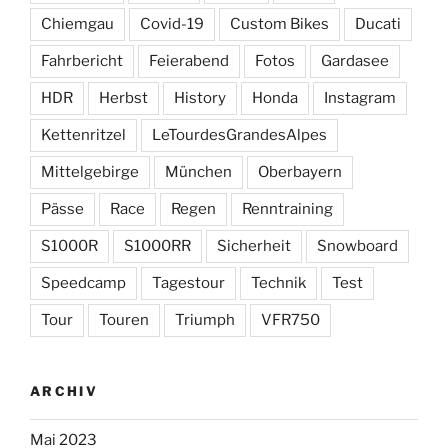
Chiemgau
Covid-19
Custom Bikes
Ducati
Fahrbericht
Feierabend
Fotos
Gardasee
HDR
Herbst
History
Honda
Instagram
Kettenritzel
LeTourdesGrandesAlpes
Mittelgebirge
München
Oberbayern
Pässe
Race
Regen
Renntraining
S1000R
S1000RR
Sicherheit
Snowboard
Speedcamp
Tagestour
Technik
Test
Tour
Touren
Triumph
VFR750
ARCHIV
Mai 2023