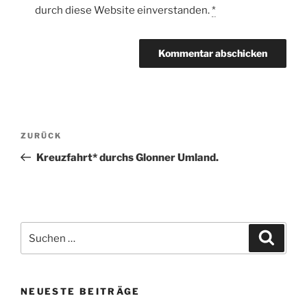
durch diese Website einverstanden.
*
Beitragsnavigation
Vorheriger
ZURÜCK
Beitrag
Kreuzfahrt* durchs Glonner Umland.
Suche
Suche
nach:
NEUESTE BEITRÄGE