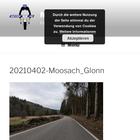
Zum
Inhalt
MOTOR8
Durch die weitere Nutzung
springen
der Seite stimmst du der
For the Best Times Outdoors.
Verwendung von Cookies
zu.
Weitere Informationen
Akzeptieren
Menü
20210402-Moosach_Glonn