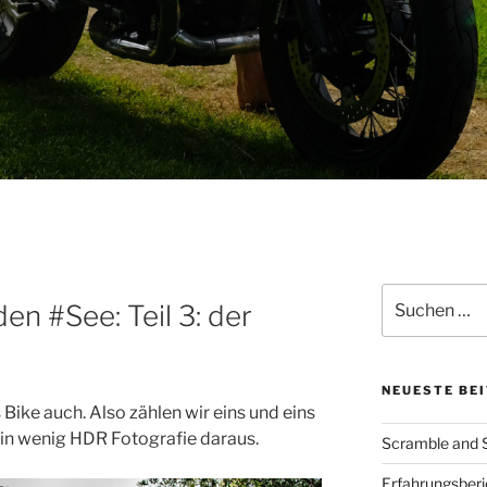
Suche
en #See: Teil 3: der
nach:
NEUESTE BE
 Bike auch. Also zählen wir eins und eins
n wenig HDR Fotografie daraus.
Scramble and Su
Erfahrungsberic