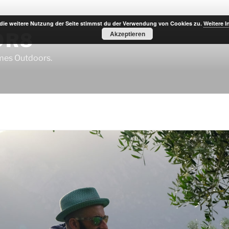
die weitere Nutzung der Seite stimmst du der Verwendung von Cookies zu.
Weitere I
OR8
Akzeptieren
imes Outdoors.