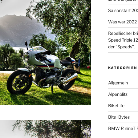
Saisonstart 2023
Was war 2022 
Rebellischer br
Speed Triple 12
der “Speedy”.
KATEGORIEN
Allgemein
Alpenblitz
BikeLife
Bits+Bytes
BMW R nineT 