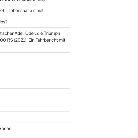
 – lieber spät als nie!
los?
itischer Adel. Oder: die Triumph
00 RS (2021). Ein Fahrbericht mit
Racer