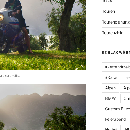
Tests
Touren
Tourenplanung
Tourenziele
SCHLAGWÖR
#kettenritzel
onnenbrille.
#Racer
#
Alpen
Alp
BMW
Ch
Custom Bike
Feierabend
Herbst
Hi