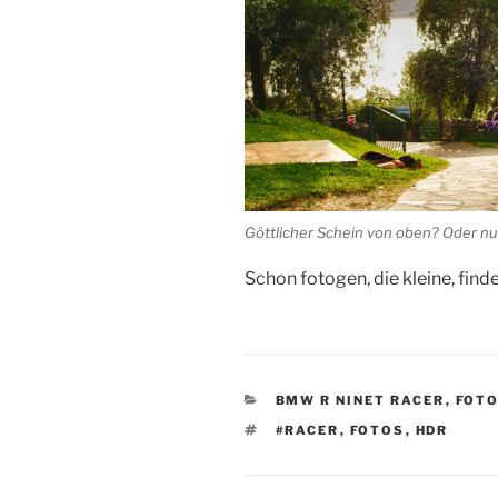
Göttlicher Schein von oben? Oder nur
Schon fotogen, die kleine, finde
KATEGORIEN
BMW R NINET RACER
,
FOT
SCHLAGWÖRTER
#RACER
,
FOTOS
,
HDR