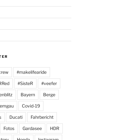
TER
crew
#makelifearide
RRed
#SisteR
#veefer
enblitz
Bayern
Berge
iemgau
Covid-19
s
Ducati
Fahrbericht
Fotos
Gardasee
HDR
story
Honda
Instagram