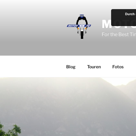
Zum
Inhalt
Durch 
springen
MOT
For the Best T
Blog
Touren
Fotos