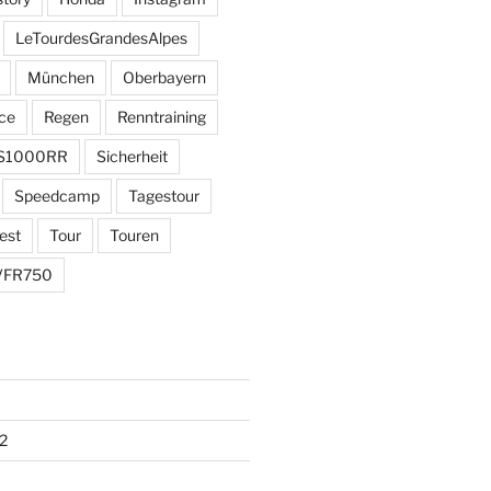
LeTourdesGrandesAlpes
München
Oberbayern
ce
Regen
Renntraining
S1000RR
Sicherheit
Speedcamp
Tagestour
est
Tour
Touren
VFR750
2