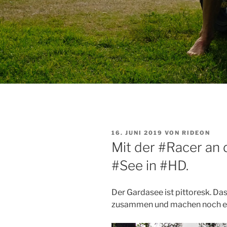
VERÖFFENTLICHT
16. JUNI 2019
VON
RIDEON
AM
Mit der #Racer an d
#See in #HD.
Der Gardasee ist pittoresk. Das
zusammen und machen noch ei