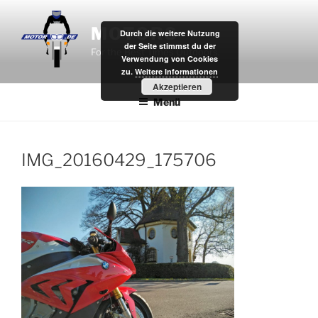
Zum
Inhalt
MOTOR8
Durch die weitere Nutzung
springen
der Seite stimmst du der
For the Best Times Outdoors.
Verwendung von Cookies
zu.
Weitere Informationen
Akzeptieren
Menü
IMG_20160429_175706