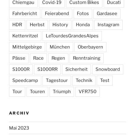
Chiemgau
Covid-19
Custom Bikes
Ducati
Fahrbericht
Feierabend
Fotos
Gardasee
HDR
Herbst
History
Honda
Instagram
Kettenritzel
LeTourdesGrandesAlpes
Mittelgebirge
München
Oberbayern
Pässe
Race
Regen
Renntraining
S1000R
S1000RR
Sicherheit
Snowboard
Speedcamp
Tagestour
Technik
Test
Tour
Touren
Triumph
VFR750
ARCHIV
Mai 2023