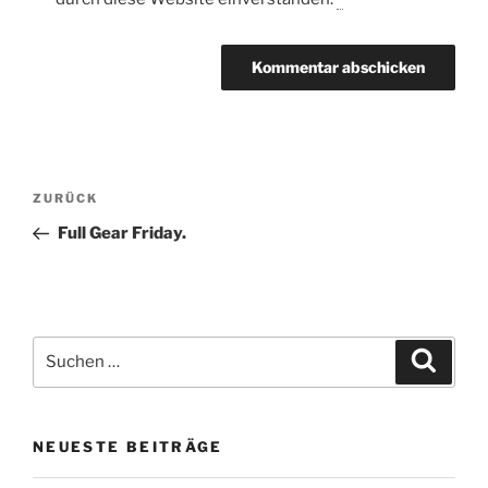
Beitragsnavigation
Vorheriger
ZURÜCK
Beitrag
Full Gear Friday.
Suche
Suche
nach:
NEUESTE BEITRÄGE