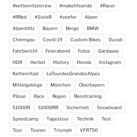
#kettenritzelcrew
#makelifearide
#Racer
#RRed
#SisteR
#veefer
Alpen
Alpenblitz
Bayern
Berge
BMW
Chiemgau
Covid-19
Custom Bikes
Ducati
Fahrbericht
Feierabend
Fotos
Gardasee
HDR
Herbst
History
Honda
Instagram
Kettenritzel
LeTourdesGrandesAlpes
Mittelgebirge
München
Oberbayern
Pässe
Race
Regen
Renntraining
S1000R
S1000RR
Sicherheit
Snowboard
Speedcamp
Tagestour
Technik
Test
Tour
Touren
Triumph
VFR750