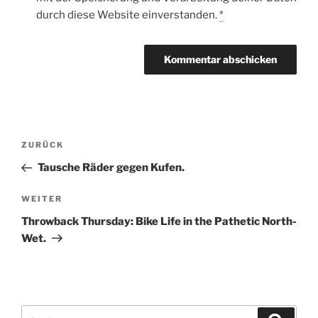
durch diese Website einverstanden.
*
Beitragsnavigation
Vorheriger
ZURÜCK
Beitrag
Tausche Räder gegen Kufen.
Nächster
WEITER
Beitrag
Throwback Thursday: Bike Life in the Pathetic North-
Wet.
Suche
Suche