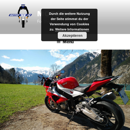
Zum
Inhalt
MOTOR8
Durch die weitere Nutzung
springen
der Seite stimmst du der
For the Best Times Outdoors.
Verwendung von Cookies
zu.
Weitere Informationen
Akzeptieren
Menü