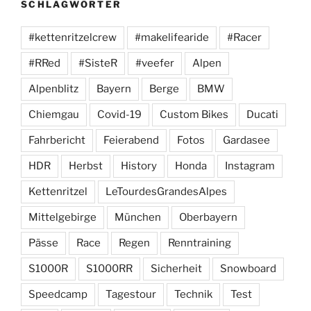
SCHLAGWÖRTER
#kettenritzelcrew
#makelifearide
#Racer
#RRed
#SisteR
#veefer
Alpen
Alpenblitz
Bayern
Berge
BMW
Chiemgau
Covid-19
Custom Bikes
Ducati
Fahrbericht
Feierabend
Fotos
Gardasee
HDR
Herbst
History
Honda
Instagram
Kettenritzel
LeTourdesGrandesAlpes
Mittelgebirge
München
Oberbayern
Pässe
Race
Regen
Renntraining
S1000R
S1000RR
Sicherheit
Snowboard
Speedcamp
Tagestour
Technik
Test