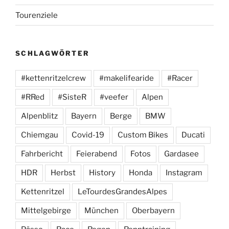
Tourenziele
SCHLAGWÖRTER
#kettenritzelcrew
#makelifearide
#Racer
#RRed
#SisteR
#veefer
Alpen
Alpenblitz
Bayern
Berge
BMW
Chiemgau
Covid-19
Custom Bikes
Ducati
Fahrbericht
Feierabend
Fotos
Gardasee
HDR
Herbst
History
Honda
Instagram
Kettenritzel
LeTourdesGrandesAlpes
Mittelgebirge
München
Oberbayern