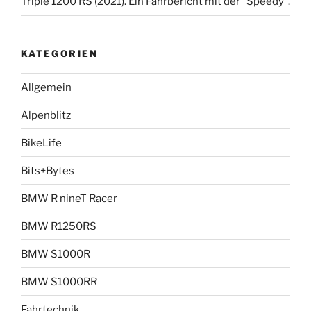
Triple 1200 RS (2021). Ein Fahrbericht mit der “Speedy”.
KATEGORIEN
Allgemein
Alpenblitz
BikeLife
Bits+Bytes
BMW R nineT Racer
BMW R1250RS
BMW S1000R
BMW S1000RR
Fahrtechnik