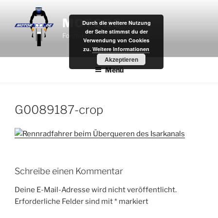
Zum
Inhalt
MOTOR8
Durch die weitere Nutzung
springen
der Seite stimmst du der
For the Best Times Outdoors.
Verwendung von Cookies
zu.
Weitere Informationen
Akzeptieren
Menü
G0089187-crop
Schreibe einen Kommentar
Deine E-Mail-Adresse wird nicht veröffentlicht.
Erforderliche Felder sind mit
*
markiert