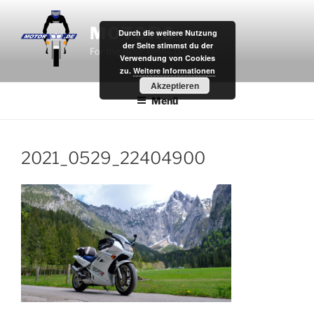
Zum
Inhalt
MOTOR8
Durch die weitere Nutzung
springen
der Seite stimmst du der
For the Best Times Outdoors.
Verwendung von Cookies
zu.
Weitere Informationen
Akzeptieren
Menü
2021_0529_22404900