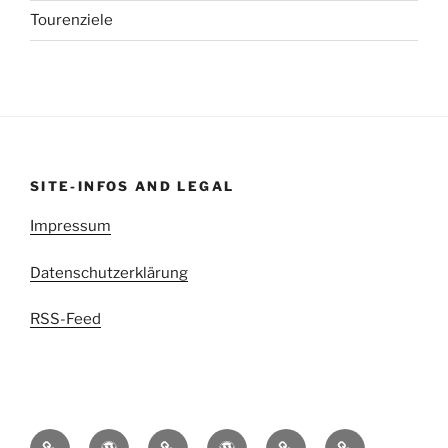
Tourenziele
SITE-INFOS AND LEGAL
Impressum
Datenschutzerklärung
RSS-Feed
kettenritzel.cc
Griesgram999
Mit
EDIGIXXER
Blindschleiche.CH
RedSpade