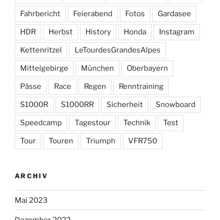
Fahrbericht
Feierabend
Fotos
Gardasee
HDR
Herbst
History
Honda
Instagram
Kettenritzel
LeTourdesGrandesAlpes
Mittelgebirge
München
Oberbayern
Pässe
Race
Regen
Renntraining
S1000R
S1000RR
Sicherheit
Snowboard
Speedcamp
Tagestour
Technik
Test
Tour
Touren
Triumph
VFR750
ARCHIV
Mai 2023
Dezember 2022