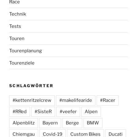
Race
Technik
Tests
Touren
Tourenplanung
Tourenziele
SCHLAGWÖRTER
#kettenritzelcrew
#makelifearide
#Racer
#RRed
#SisteR
#veefer
Alpen
Alpenblitz
Bayern
Berge
BMW
Chiemgau
Covid-19
Custom Bikes
Ducati