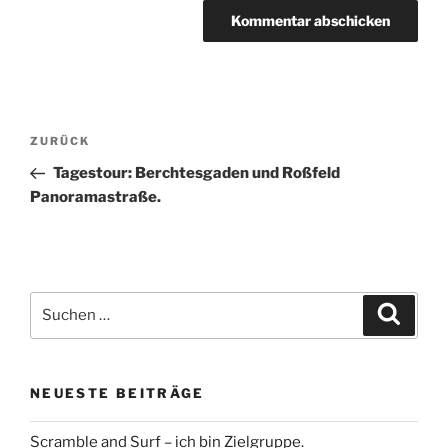
Beitragsnavigation
Vorheriger
ZURÜCK
Beitrag
Tagestour: Berchtesgaden und Roßfeld
Panoramastraße.
Suche
Suche
nach:
NEUESTE BEITRÄGE
Scramble and Surf – ich bin Zielgruppe.