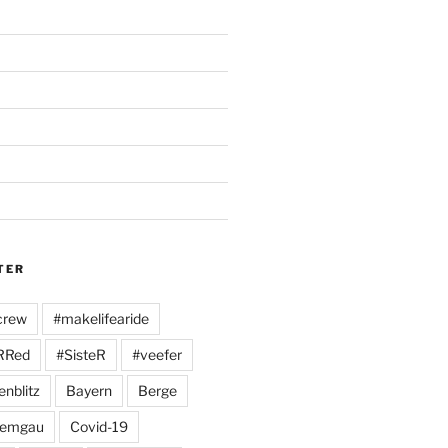
TER
crew
#makelifearide
RRed
#SisteR
#veefer
enblitz
Bayern
Berge
iemgau
Covid-19