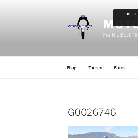
Zum
Inhalt
Durch 
springen
MOT
For the Best T
Blog
Touren
Fotos
G0026746