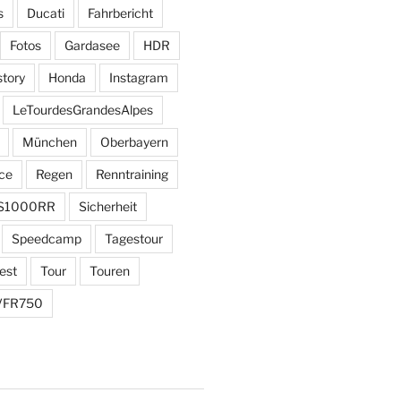
s
Ducati
Fahrbericht
Fotos
Gardasee
HDR
story
Honda
Instagram
LeTourdesGrandesAlpes
München
Oberbayern
ce
Regen
Renntraining
S1000RR
Sicherheit
Speedcamp
Tagestour
est
Tour
Touren
VFR750