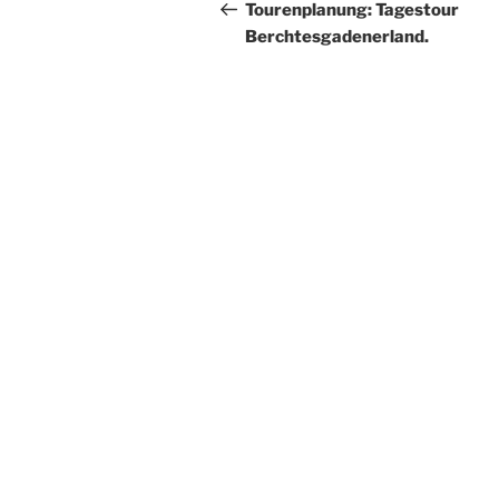
Beitrag
Tourenplanung: Tagestour
Berchtesgadenerland.