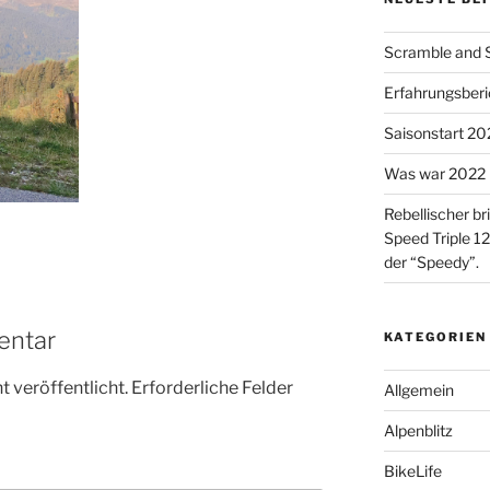
Scramble and Su
Erfahrungsberic
Saisonstart 2023
Was war 2022 
Rebellischer br
Speed Triple 12
der “Speedy”.
entar
KATEGORIEN
 veröffentlicht.
Erforderliche Felder
Allgemein
Alpenblitz
BikeLife