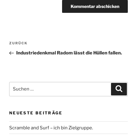
Beitragsnavigation
Vorheriger
ZURÜCK
Beitrag
Industriedenkmal Radom lässt die Hüllen fallen.
Suche
Suche
nach:
NEUESTE BEITRÄGE
Scramble and Surf – ich bin Zielgruppe.