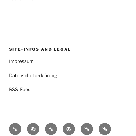
SITE-INFOS AND LEGAL
Impressum
Datenschutzerklärung
RSS-Feed
kettenritzel.cc
Griesgram999
Mit
EDIGIXXER
Blindschleiche.CH
RedSpade
der