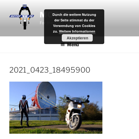
Zum
Inhalt
MOTOR8
Durch die weitere Nutzung
springen
der Seite stimmst du der
For the Best Times Outdoors.
Verwendung von Cookies
zu.
Weitere Informationen
Akzeptieren
Menü
2021_0423_18495900