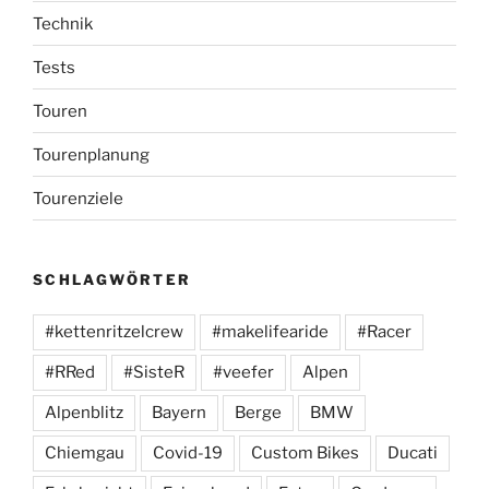
Technik
Tests
Touren
Tourenplanung
Tourenziele
SCHLAGWÖRTER
#kettenritzelcrew
#makelifearide
#Racer
#RRed
#SisteR
#veefer
Alpen
Alpenblitz
Bayern
Berge
BMW
Chiemgau
Covid-19
Custom Bikes
Ducati