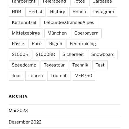
Fahrbericht
Feierabend
Fotos
Gardasee
HDR
Herbst
History
Honda
Instagram
Kettenritzel
LeTourdesGrandesAlpes
Mittelgebirge
München
Oberbayern
Pässe
Race
Regen
Renntraining
S1000R
S1000RR
Sicherheit
Snowboard
Speedcamp
Tagestour
Technik
Test
Tour
Touren
Triumph
VFR750
ARCHIV
Mai 2023
Dezember 2022