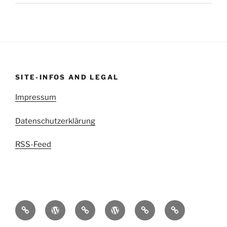
SITE-INFOS AND LEGAL
Impressum
Datenschutzerklärung
RSS-Feed
kettenritzel.cc
Griesgram999
Mit
EDIGIXXER
Blindschleiche.CH
RedSpade
der