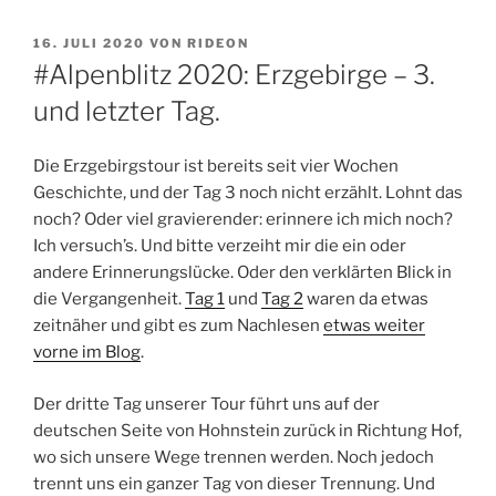
VERÖFFENTLICHT
16. JULI 2020
VON
RIDEON
AM
#Alpenblitz 2020: Erzgebirge – 3.
und letzter Tag.
Die Erzgebirgstour ist bereits seit vier Wochen
Geschichte, und der Tag 3 noch nicht erzählt. Lohnt das
noch? Oder viel gravierender: erinnere ich mich noch?
Ich versuch’s. Und bitte verzeiht mir die ein oder
andere Erinnerungslücke. Oder den verklärten Blick in
die Vergangenheit.
Tag 1
und
Tag 2
waren da etwas
zeitnäher und gibt es zum Nachlesen
etwas weiter
vorne im Blog
.
Der dritte Tag unserer Tour führt uns auf der
deutschen Seite von Hohnstein zurück in Richtung Hof,
wo sich unsere Wege trennen werden. Noch jedoch
trennt uns ein ganzer Tag von dieser Trennung. Und