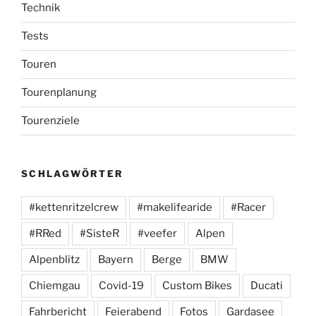
Technik
Tests
Touren
Tourenplanung
Tourenziele
SCHLAGWÖRTER
#kettenritzelcrew
#makelifearide
#Racer
#RRed
#SisteR
#veefer
Alpen
Alpenblitz
Bayern
Berge
BMW
Chiemgau
Covid-19
Custom Bikes
Ducati
Fahrbericht
Feierabend
Fotos
Gardasee