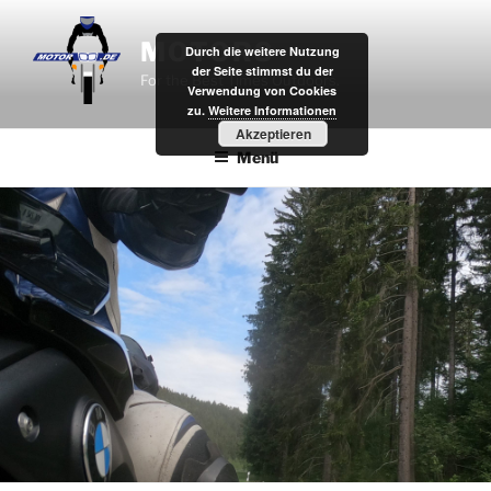
Zum
Inhalt
MOTOR8
Durch die weitere Nutzung
springen
der Seite stimmst du der
For the Best Times Outdoors.
Verwendung von Cookies
zu.
Weitere Informationen
Akzeptieren
Menü