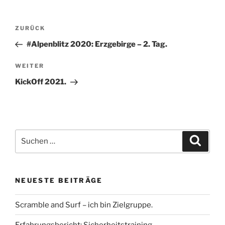
Beitragsnavigation
Vorheriger
ZURÜCK
Beitrag
#Alpenblitz 2020: Erzgebirge – 2. Tag.
Nächster
WEITER
Beitrag
KickOff 2021.
Suche
Suche
nach:
NEUESTE BEITRÄGE
Scramble and Surf – ich bin Zielgruppe.
Erfahrungsbericht: Sicherheitstraining