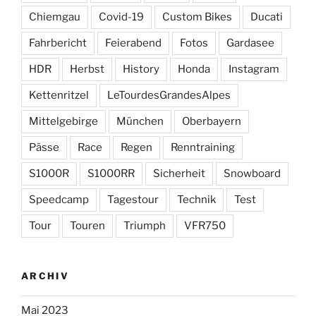
Chiemgau
Covid-19
Custom Bikes
Ducati
Fahrbericht
Feierabend
Fotos
Gardasee
HDR
Herbst
History
Honda
Instagram
Kettenritzel
LeTourdesGrandesAlpes
Mittelgebirge
München
Oberbayern
Pässe
Race
Regen
Renntraining
S1000R
S1000RR
Sicherheit
Snowboard
Speedcamp
Tagestour
Technik
Test
Tour
Touren
Triumph
VFR750
ARCHIV
Mai 2023