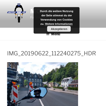
Zum
Inhalt
MOTOR8
Durch die weitere Nutzung
springen
der Seite stimmst du der
For the Best Times Outdoors.
Verwendung von Cookies
zu.
Weitere Informationen
Akzeptieren
Menü
IMG_20190622_112240275_HDR