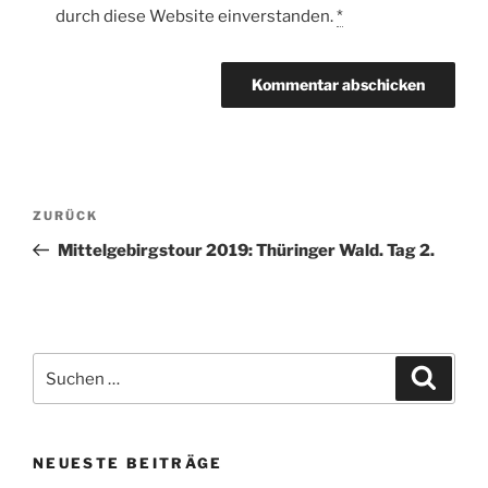
durch diese Website einverstanden.
*
Beitragsnavigation
Vorheriger
ZURÜCK
Beitrag
Mittelgebirgstour 2019: Thüringer Wald. Tag 2.
Suche
Suche
nach:
NEUESTE BEITRÄGE