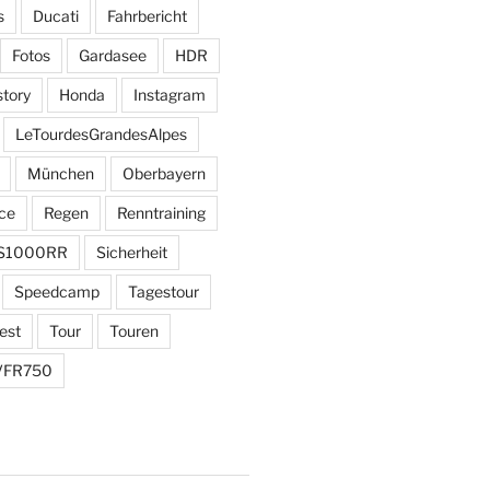
s
Ducati
Fahrbericht
Fotos
Gardasee
HDR
story
Honda
Instagram
LeTourdesGrandesAlpes
München
Oberbayern
ce
Regen
Renntraining
S1000RR
Sicherheit
Speedcamp
Tagestour
est
Tour
Touren
VFR750