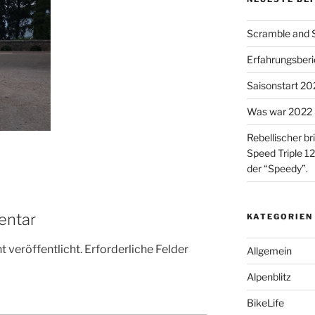
Scramble and Su
Erfahrungsberic
Saisonstart 2023
Was war 2022 
Rebellischer br
Speed Triple 12
der “Speedy”.
entar
KATEGORIEN
 veröffentlicht.
Erforderliche Felder
Allgemein
Alpenblitz
BikeLife