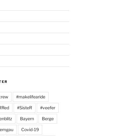
TER
crew
#makelifearide
RRed
#SisteR
#veefer
enblitz
Bayern
Berge
iemgau
Covid-19