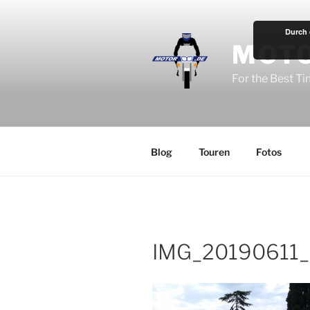
Zum
Inhalt
Durch 
springen
MOT
For the Best T
Blog
Touren
Fotos
IMG_20190611_