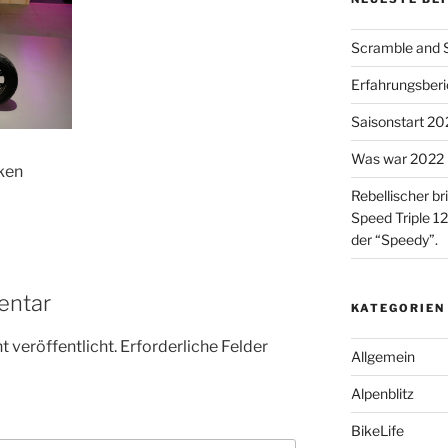
Scramble and Su
Erfahrungsberic
Saisonstart 2023
Was war 2022 
ken
Rebellischer br
Speed Triple 12
der “Speedy”.
entar
KATEGORIEN
 veröffentlicht.
Erforderliche Felder
Allgemein
Alpenblitz
BikeLife