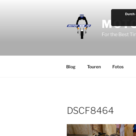
Zum
Inhalt
Durch 
springen
MOT
For the Best T
Blog
Touren
Fotos
DSCF8464