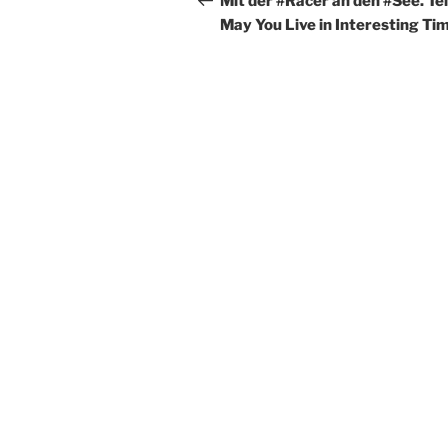
Mit der #Racer an den #See. Teil
May You Live in Interesting Ti