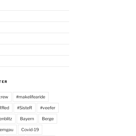
TER
crew
#makelifearide
RRed
#SisteR
#veefer
enblitz
Bayern
Berge
iemgau
Covid-19