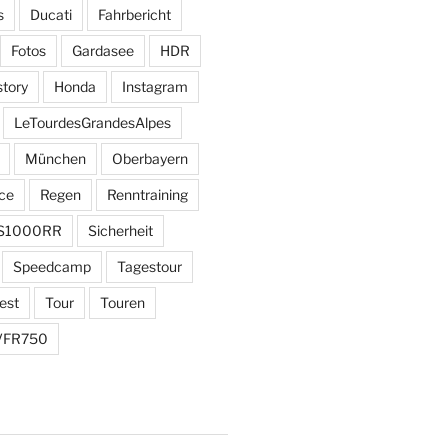
s
Ducati
Fahrbericht
Fotos
Gardasee
HDR
story
Honda
Instagram
LeTourdesGrandesAlpes
München
Oberbayern
ce
Regen
Renntraining
S1000RR
Sicherheit
Speedcamp
Tagestour
est
Tour
Touren
VFR750