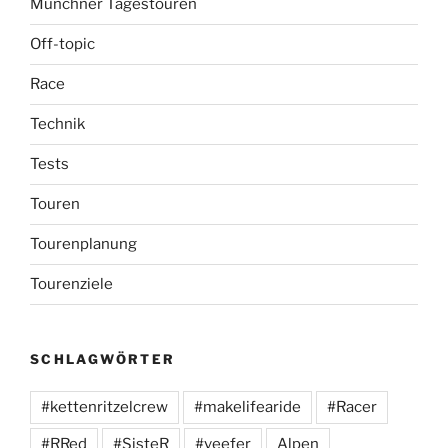
Münchner Tagestouren
Off-topic
Race
Technik
Tests
Touren
Tourenplanung
Tourenziele
SCHLAGWÖRTER
#kettenritzelcrew
#makelifearide
#Racer
#RRed
#SisteR
#veefer
Alpen