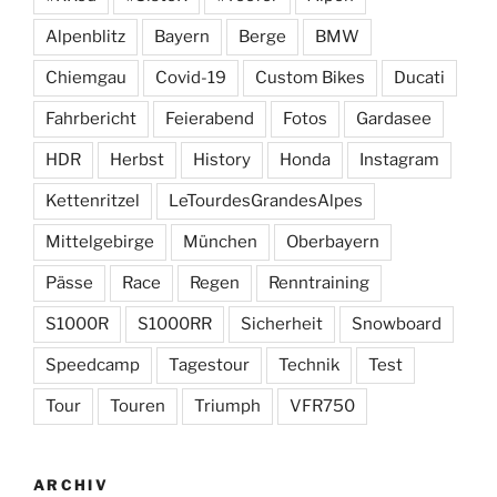
Alpenblitz
Bayern
Berge
BMW
Chiemgau
Covid-19
Custom Bikes
Ducati
Fahrbericht
Feierabend
Fotos
Gardasee
HDR
Herbst
History
Honda
Instagram
Kettenritzel
LeTourdesGrandesAlpes
Mittelgebirge
München
Oberbayern
Pässe
Race
Regen
Renntraining
S1000R
S1000RR
Sicherheit
Snowboard
Speedcamp
Tagestour
Technik
Test
Tour
Touren
Triumph
VFR750
ARCHIV