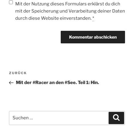
Mit der Nutzung dieses Formulars erklärst du dich
mit der Speicherung und Verarbeitung deiner Daten
durch diese Website einverstanden.
*
Beitragsnavigation
Vorheriger
ZURÜCK
Beitrag
Mit der #Racer an den #See. Teil 1: Hin.
Suche
Suche
nach: