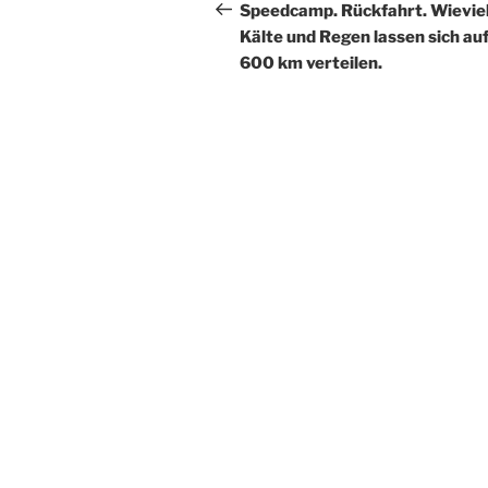
Beitrag
Speedcamp. Rückfahrt. Wievie
Kälte und Regen lassen sich au
600 km verteilen.