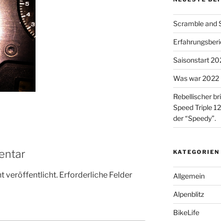
Scramble and Su
Erfahrungsberic
Saisonstart 2023
Was war 2022 
Rebellischer br
Speed Triple 12
der “Speedy”.
entar
KATEGORIEN
 veröffentlicht.
Erforderliche Felder
Allgemein
Alpenblitz
BikeLife