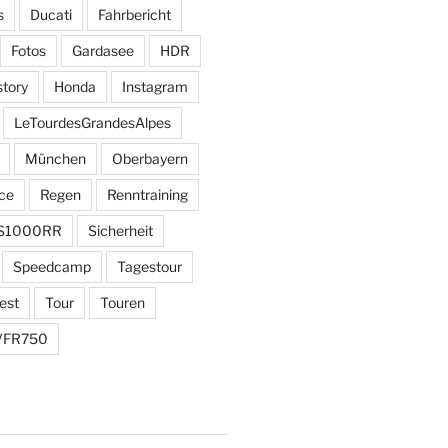
s
Ducati
Fahrbericht
Fotos
Gardasee
HDR
story
Honda
Instagram
LeTourdesGrandesAlpes
München
Oberbayern
ce
Regen
Renntraining
S1000RR
Sicherheit
Speedcamp
Tagestour
est
Tour
Touren
VFR750