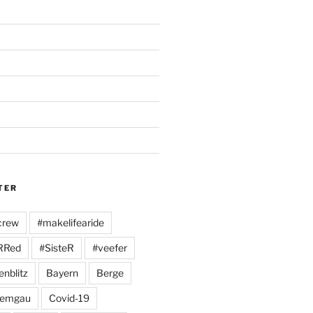
TER
crew
#makelifearide
RRed
#SisteR
#veefer
enblitz
Bayern
Berge
iemgau
Covid-19