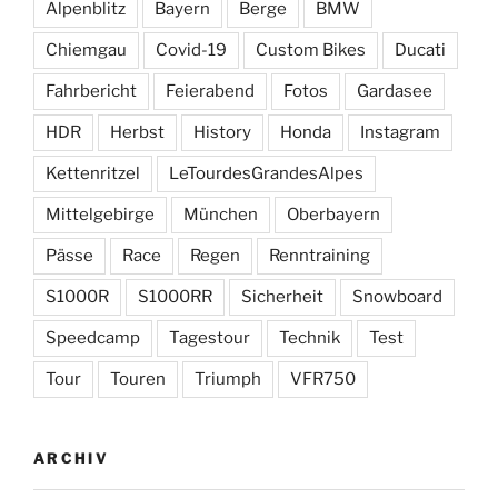
Alpenblitz
Bayern
Berge
BMW
Chiemgau
Covid-19
Custom Bikes
Ducati
Fahrbericht
Feierabend
Fotos
Gardasee
HDR
Herbst
History
Honda
Instagram
Kettenritzel
LeTourdesGrandesAlpes
Mittelgebirge
München
Oberbayern
Pässe
Race
Regen
Renntraining
S1000R
S1000RR
Sicherheit
Snowboard
Speedcamp
Tagestour
Technik
Test
Tour
Touren
Triumph
VFR750
ARCHIV