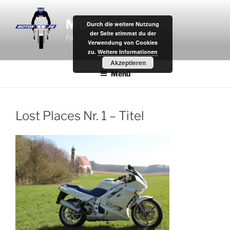
Zum
Inhalt
MOTOR8
Durch die weitere Nutzung
springen
der Seite stimmst du der
For the Best Times Outdoors.
Verwendung von Cookies
zu.
Weitere Informationen
Akzeptieren
Menü
Lost Places Nr. 1 – Titel