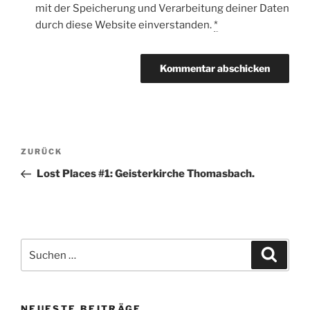
mit der Speicherung und Verarbeitung deiner Daten
durch diese Website einverstanden.
*
Beitragsnavigation
Vorheriger
ZURÜCK
Beitrag
Lost Places #1: Geisterkirche Thomasbach.
Suche
Suche
nach:
NEUESTE BEITRÄGE