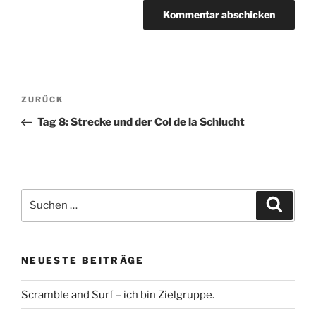
Beitragsnavigation
Vorheriger
ZURÜCK
Beitrag
Tag 8: Strecke und der Col de la Schlucht
Suche
Suche
nach:
NEUESTE BEITRÄGE
Scramble and Surf – ich bin Zielgruppe.