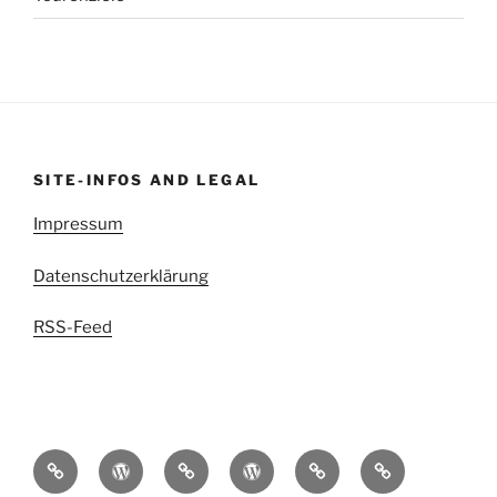
SITE-INFOS AND LEGAL
Impressum
Datenschutzerklärung
RSS-Feed
kettenritzel.cc
Griesgram999
Mit
EDIGIXXER
Blindschleiche.CH
RedSpade
der