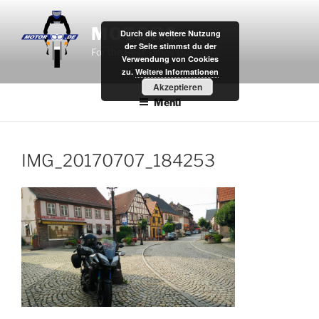
Zum
Inhalt
MOTOR8
Durch die weitere Nutzung
springen
der Seite stimmst du der
For the Best Times Outdoors.
Verwendung von Cookies
zu.
Weitere Informationen
Akzeptieren
Menü
IMG_20170707_184253