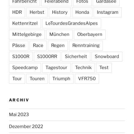
Fahrbericht
Feierabend
Fotos
Gardasee
HDR
Herbst
History
Honda
Instagram
Kettenritzel
LeTourdesGrandesAlpes
Mittelgebirge
München
Oberbayern
Pässe
Race
Regen
Renntraining
S1000R
S1000RR
Sicherheit
Snowboard
Speedcamp
Tagestour
Technik
Test
Tour
Touren
Triumph
VFR750
ARCHIV
Mai 2023
Dezember 2022