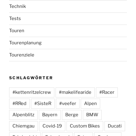
Technik
Tests
Touren
Tourenplanung
Tourenziele
SCHLAGWÖRTER
#kettenritzelcrew
#makelifearide
#Racer
#RRed
#SisteR
#veefer
Alpen
Alpenblitz
Bayern
Berge
BMW
Chiemgau
Covid-19
Custom Bikes
Ducati