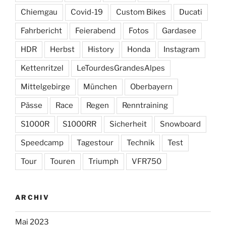
Chiemgau
Covid-19
Custom Bikes
Ducati
Fahrbericht
Feierabend
Fotos
Gardasee
HDR
Herbst
History
Honda
Instagram
Kettenritzel
LeTourdesGrandesAlpes
Mittelgebirge
München
Oberbayern
Pässe
Race
Regen
Renntraining
S1000R
S1000RR
Sicherheit
Snowboard
Speedcamp
Tagestour
Technik
Test
Tour
Touren
Triumph
VFR750
ARCHIV
Mai 2023