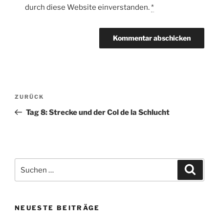
durch diese Website einverstanden.
*
Beitragsnavigation
Vorheriger
ZURÜCK
Beitrag
Tag 8: Strecke und der Col de la Schlucht
Suche
Suche
nach:
NEUESTE BEITRÄGE