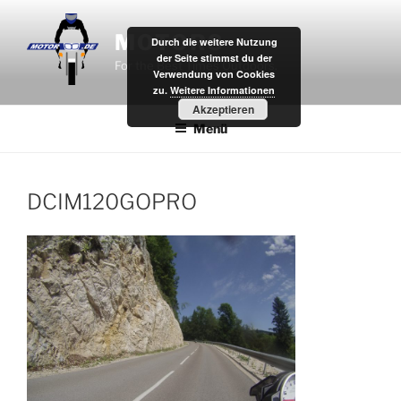
Zum
Inhalt
MOTOR8
Durch die weitere Nutzung
springen
der Seite stimmst du der
For the Best Times Outdoors.
Verwendung von Cookies
zu.
Weitere Informationen
Akzeptieren
Menü
DCIM120GOPRO