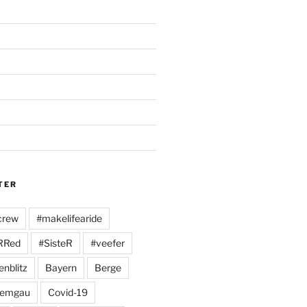
TER
crew
#makelifearide
RRed
#SisteR
#veefer
enblitz
Bayern
Berge
iemgau
Covid-19