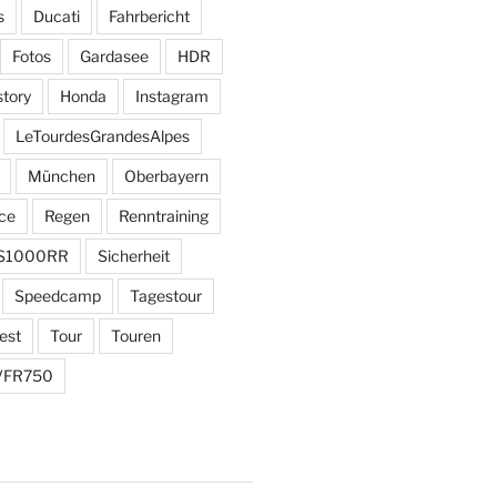
s
Ducati
Fahrbericht
Fotos
Gardasee
HDR
story
Honda
Instagram
LeTourdesGrandesAlpes
München
Oberbayern
ce
Regen
Renntraining
S1000RR
Sicherheit
Speedcamp
Tagestour
est
Tour
Touren
VFR750