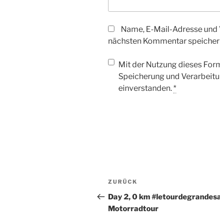
Name, E-Mail-Adresse und 
nächsten Kommentar speicher
Mit der Nutzung dieses Form
Speicherung und Verarbeitu
einverstanden.
*
Beitragsnavigation
Vorheriger
ZURÜCK
Beitrag
Day 2, 0 km #letourdegrandes
Motorradtour