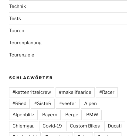
Technik
Tests
Touren
Tourenplanung
Tourenziele
SCHLAGWÖRTER
#kettenritzelcrew
#makelifearide
#Racer
#RRed
#SisteR
#veefer
Alpen
Alpenblitz
Bayern
Berge
BMW
Chiemgau
Covid-19
Custom Bikes
Ducati