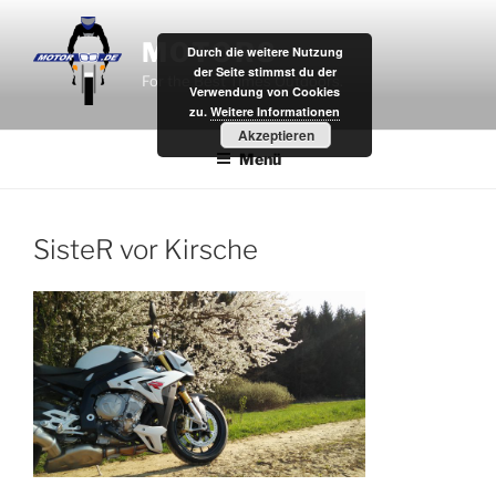
Zum
Inhalt
MOTOR8
Durch die weitere Nutzung
springen
der Seite stimmst du der
For the Best Times Outdoors.
Verwendung von Cookies
zu.
Weitere Informationen
Akzeptieren
Menü
SisteR vor Kirsche