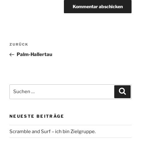
Beitragsnavigation
Vorheriger
ZURÜCK
Beitrag
Palm-Hallertau
Suche
Suche
nach:
NEUESTE BEITRÄGE
Scramble and Surf – ich bin Zielgruppe.