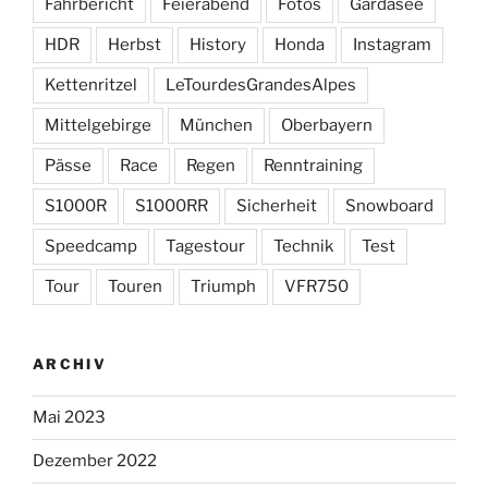
Fahrbericht
Feierabend
Fotos
Gardasee
HDR
Herbst
History
Honda
Instagram
Kettenritzel
LeTourdesGrandesAlpes
Mittelgebirge
München
Oberbayern
Pässe
Race
Regen
Renntraining
S1000R
S1000RR
Sicherheit
Snowboard
Speedcamp
Tagestour
Technik
Test
Tour
Touren
Triumph
VFR750
ARCHIV
Mai 2023
Dezember 2022