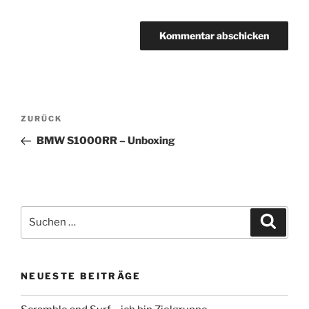
Beitragsnavigation
Vorheriger
ZURÜCK
Beitrag
BMW S1000RR – Unboxing
Suche
Suche
nach:
NEUESTE BEITRÄGE