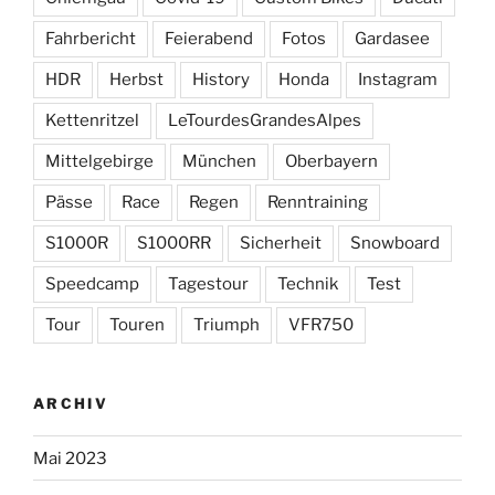
Fahrbericht
Feierabend
Fotos
Gardasee
HDR
Herbst
History
Honda
Instagram
Kettenritzel
LeTourdesGrandesAlpes
Mittelgebirge
München
Oberbayern
Pässe
Race
Regen
Renntraining
S1000R
S1000RR
Sicherheit
Snowboard
Speedcamp
Tagestour
Technik
Test
Tour
Touren
Triumph
VFR750
ARCHIV
Mai 2023