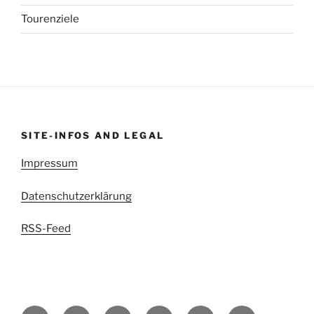
Tourenziele
SITE-INFOS AND LEGAL
Impressum
Datenschutzerklärung
RSS-Feed
kettenritzel.cc
Griesgram999
Mit
EDIGIXXER
Blindschleiche.CH
RedSpade