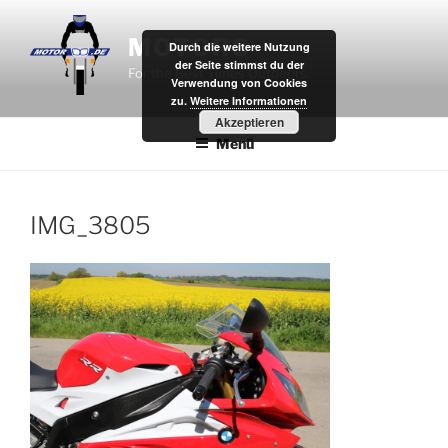
Zum
Inhalt
MOTOR8
Durch die weitere Nutzung
springen
der Seite stimmst du der
For the Best Times Outdoors.
Verwendung von Cookies
zu.
Weitere Informationen
Akzeptieren
Menü
IMG_3805