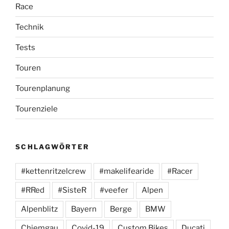
Race
Technik
Tests
Touren
Tourenplanung
Tourenziele
SCHLAGWÖRTER
#kettenritzelcrew
#makelifearide
#Racer
#RRed
#SisteR
#veefer
Alpen
Alpenblitz
Bayern
Berge
BMW
Chiemgau
Covid-19
Custom Bikes
Ducati