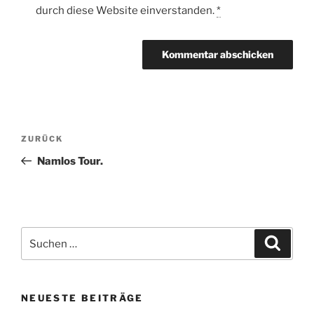
durch diese Website einverstanden.
*
Beitragsnavigation
Vorheriger
ZURÜCK
Beitrag
Namlos Tour.
Suche
Suche
nach:
NEUESTE BEITRÄGE