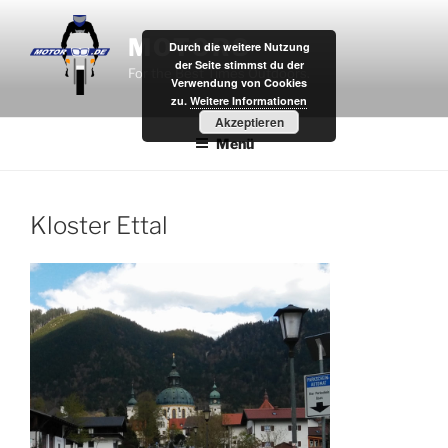
Zum
Inhalt
MOTOR8
Durch die weitere Nutzung
springen
der Seite stimmst du der
For the Best Times Outdoors.
Verwendung von Cookies
zu.
Weitere Informationen
Akzeptieren
Menü
Kloster Ettal