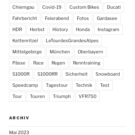
Chiemgau
Covid-19
Custom Bikes
Ducati
Fahrbericht
Feierabend
Fotos
Gardasee
HDR
Herbst
History
Honda
Instagram
Kettenritzel
LeTourdesGrandesAlpes
Mittelgebirge
München
Oberbayern
Pässe
Race
Regen
Renntraining
S1000R
S1000RR
Sicherheit
Snowboard
Speedcamp
Tagestour
Technik
Test
Tour
Touren
Triumph
VFR750
ARCHIV
Mai 2023