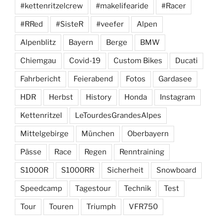
#kettenritzelcrew
#makelifearide
#Racer
#RRed
#SisteR
#veefer
Alpen
Alpenblitz
Bayern
Berge
BMW
Chiemgau
Covid-19
Custom Bikes
Ducati
Fahrbericht
Feierabend
Fotos
Gardasee
HDR
Herbst
History
Honda
Instagram
Kettenritzel
LeTourdesGrandesAlpes
Mittelgebirge
München
Oberbayern
Pässe
Race
Regen
Renntraining
S1000R
S1000RR
Sicherheit
Snowboard
Speedcamp
Tagestour
Technik
Test
Tour
Touren
Triumph
VFR750