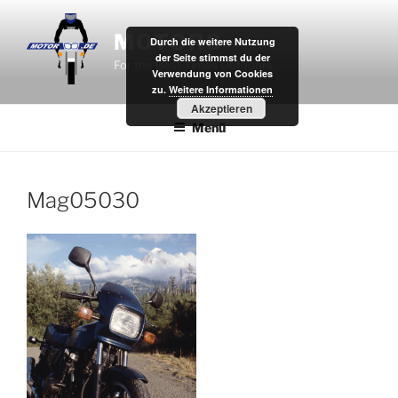
Zum
Inhalt
MOTOR8
Durch die weitere Nutzung
springen
der Seite stimmst du der
For the Best Times Outdoors.
Verwendung von Cookies
zu.
Weitere Informationen
Akzeptieren
Menü
Mag05030