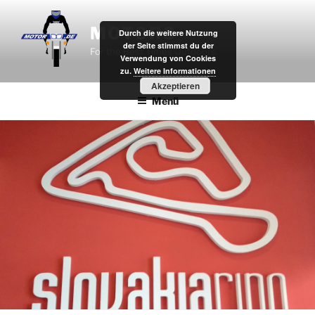
Zum
Inhalt
MOTOR8
Durch die weitere Nutzung
springen
der Seite stimmst du der
For the Best Times Outdoors.
Verwendung von Cookies
zu.
Weitere Informationen
Akzeptieren
Menü