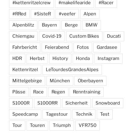
#kettenritzelcrew
#makelifearide
#Racer
#RRed
#SisteR
#veefer
Alpen
Alpenblitz
Bayern
Berge
BMW
Chiemgau
Covid-19
Custom Bikes
Ducati
Fahrbericht
Feierabend
Fotos
Gardasee
HDR
Herbst
History
Honda
Instagram
Kettenritzel
LeTourdesGrandesAlpes
Mittelgebirge
München
Oberbayern
Pässe
Race
Regen
Renntraining
S1000R
S1000RR
Sicherheit
Snowboard
Speedcamp
Tagestour
Technik
Test
Tour
Touren
Triumph
VFR750