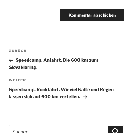
Beitragsnavigation
Vorheriger
ZURÜCK
Beitrag
Speedcamp. Anfahrt. Die 600 km zum
Slovakiaring.
Nächster
WEITER
Beitrag
Speedcamp. Rückfahrt. Wieviel Kälte und Regen
lassen sich auf 600 km verteilen.
Suche
Suche