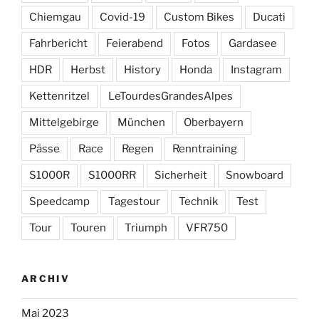
Chiemgau
Covid-19
Custom Bikes
Ducati
Fahrbericht
Feierabend
Fotos
Gardasee
HDR
Herbst
History
Honda
Instagram
Kettenritzel
LeTourdesGrandesAlpes
Mittelgebirge
München
Oberbayern
Pässe
Race
Regen
Renntraining
S1000R
S1000RR
Sicherheit
Snowboard
Speedcamp
Tagestour
Technik
Test
Tour
Touren
Triumph
VFR750
ARCHIV
Mai 2023