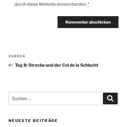
durch diese Website einverstanden.
*
Beitragsnavigation
Vorheriger
ZURÜCK
Beitrag
Tag 8: Strecke und der Col de la Schlucht
Suche
Suche
nach:
NEUESTE BEITRÄGE